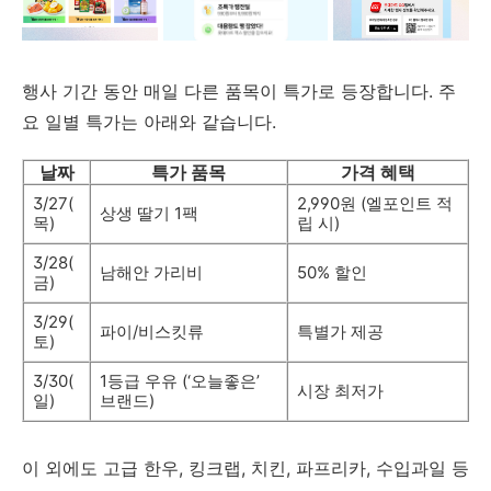
행사 기간 동안 매일 다른 품목이 특가로 등장합니다. 주
요 일별 특가는 아래와 같습니다.
날짜
특가 품목
가격 혜택
3/27(
2,990원 (엘포인트 적
상생 딸기 1팩
목)
립 시)
3/28(
남해안 가리비
50% 할인
금)
3/29(
파이/비스킷류
특별가 제공
토)
3/30(
1등급 우유 (‘오늘좋은’
시장 최저가
일)
브랜드)
이 외에도 고급 한우, 킹크랩, 치킨, 파프리카, 수입과일 등