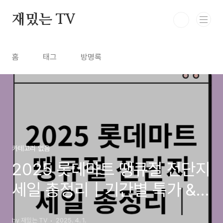
본문 바로가기
재밌는 TV
홈
태그
방명록
카테고리 없음
2025 롯데마트 땡큐절 전단지
세일 총정리｜기간별 특가 &
할인 쿠폰 안내
by 재밌는 TV
2025. 4. 1.