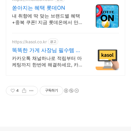
쏟아지는 혜택 롯데ON
내 취향에 딱 맞는 브랜드별 혜택
+중복 쿠폰! 지금 롯데온에서 만나
보세요!
https://kasol.co.kr
광고
똑똑한 가게 사장님 필수템 카
솔
카카오톡 채널하나로 적립부터 마
케팅까지 한번에 해결하세요, 카솔
하나면 충분합니다
4
구독하기